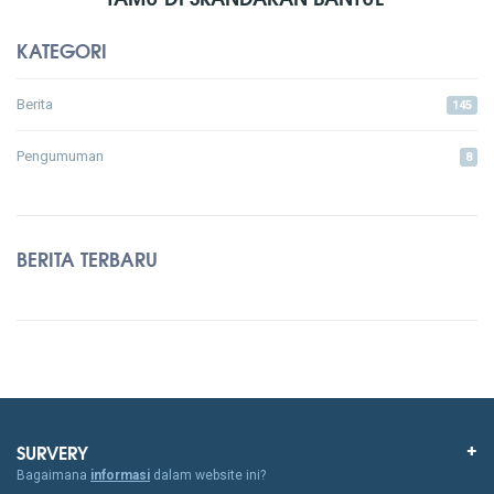
KATEGORI
Berita
145
Pengumuman
8
BERITA TERBARU
SURVERY
Bagaimana
informasi
dalam website ini?