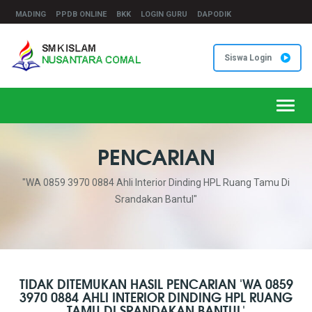
MADING
PPDB ONLINE
BKK
LOGIN GURU
DAPODIK
Siswa Login
Toggl
navig
PENCARIAN
"WA 0859 3970 0884 Ahli Interior Dinding HPL Ruang Tamu Di
Srandakan Bantul"
TIDAK DITEMUKAN HASIL PENCARIAN 'WA 0859
3970 0884 AHLI INTERIOR DINDING HPL RUANG
TAMU DI SRANDAKAN BANTUL'