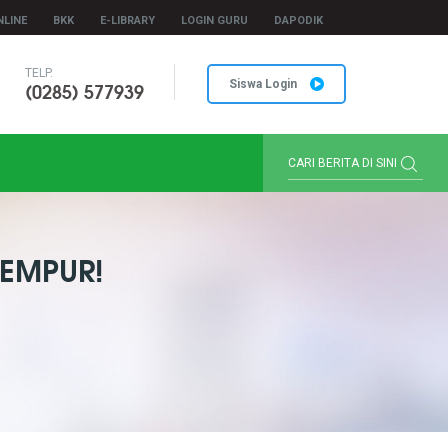
NLINE
BKK
E-LIBRARY
LOGIN GURU
DAPODIK
TELP.
(0285) 577939
Siswa Login
EMPUR!