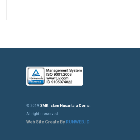
© 2019
SMK Islam Nusantara Comal
.
All rights reserved
Web Site Create By
RUNWEB.ID