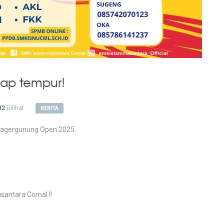
iap tempur!
42
Dilihat
BERITA
i Pagergunung Open 2025.
usantara Comal.!!