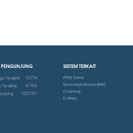
IK PENGUNJUNG
SISTEM TERKAIT
gu Terakhir
10774
PPDB Online
Bursa Kerja Khusus (BKK)
 Terakhir
41763
E-Learning
gunjung
1223761
E-Library