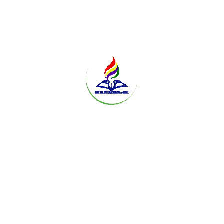
PSAJ kelas XII TP.2024/2025
14/04/2025 08:07:41
Diposting Oleh :
ADMIN ISNU